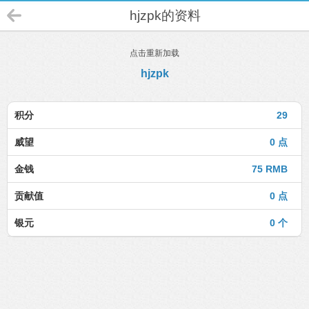
hjzpk的资料
点击重新加载
hjzpk
积分
29
威望
0 点
金钱
75 RMB
贡献值
0 点
银元
0 个