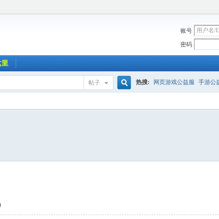
账号
密码
这里
热搜:
网页游戏公益服
手游公
帖子
搜
索
0