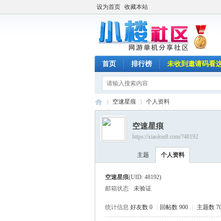
设为首页
收藏本站
首页
排行榜
未收到邀请码看
空速星痕
个人资料
空速星痕
https://xiaolou8.com/?48192
小
›
›
主题
个人资料
空速星痕
(UID: 48192)
邮箱状态
未验证
统计信息
好友数 0
|
回帖数 900
|
主题数 7