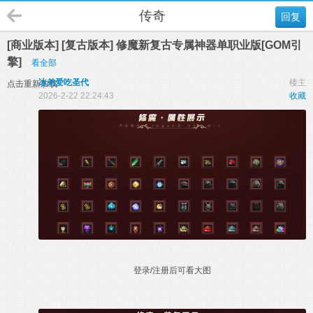
传奇
回复
[商业版本] [复古版本] 修魔新复古专属神器单职业版[GOM引
擎]
看全部
冰弟爱吃圣代
楼主
点击重新加载
2026-2-22 22:24:43
收藏
登录/注册后可看大图