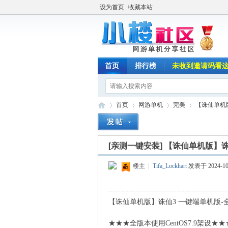
设为首页
收藏本站
首页
排行榜
未收到邀请码看
首页
网游单机
完美
【诛仙单机版】
[亲测一键安装]
【诛仙单机版】诛仙
小
»
›
›
›
楼主
|
Tifa_Lockhart
发表于 2024-10-
【诛仙单机版】诛仙3 一键端单机版-全版本
★★★全版本使用CentOS7.9架设★★★