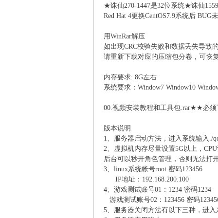
★诛仙270-1447是32位系统★诛仙155
Red Hat 4更换CentOS7.9系统后 BUG
楼
用WinRar解压
如出现CRC校验失败和数据丢失导致
请重新下载对应的压缩包分卷，可恢
内存要求: 8G左右
系统要求：Window7 Window10 Window
00.视频安装教程和工具包.rar★★
社
版本说明
1、服务器启动方法，进入系统输入./q
2、虚拟机内存尽量设置5G以上，CP
后台可以秒开角色管理，否则无法打
3、linux系统帐号root 密码123456
IP地址：192.168.200.100
4、游戏测试账号01：1234 密码1234
游戏测试账号02：123456 密码12345
5、服务器关闭方法有以下三种，进入系统
区