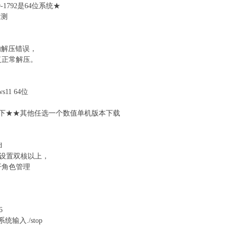
9-1792是64位系统★
未测
的解压错误，
复正常解压。
s11 64位
必须下★★其他任选一个数值单机版本下载
d
U设置双核以上，
开角色管理
6
输入./stop